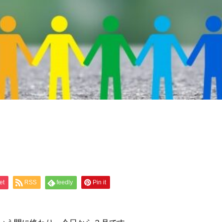
et
RSS
feedly
Pin it