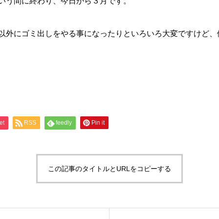
いう間に終わり、今日から３月です。
以外にゴミ出しをやる事になったりといろいろ大変ですけど、
et
RSS
feedly
Pin it
この記事のタイトルとURLをコピーする