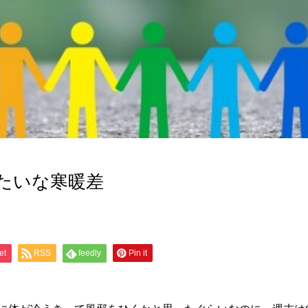
たいな寒暖差
et
RSS
feedly
Pin it