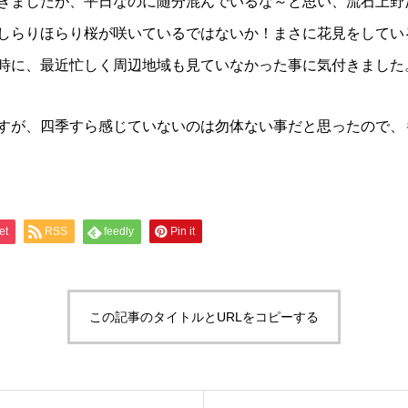
きましたが、平日なのに随分混んでいるな～と思い、流石上野
しらりほらり桜が咲いているではないか！まさに花見をしてい
時に、最近忙しく周辺地域も見ていなかった事に気付きました
すが、四季すら感じていないのは勿体ない事だと思ったので、
et
RSS
feedly
Pin it
この記事のタイトルとURLをコピーする