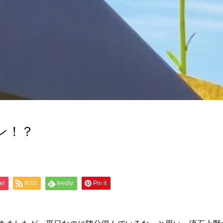
ン！？
et
RSS
feedly
Pin it